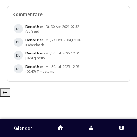
Blöcke
Kommentare überspringen
Kommentare
Demo User
-
Di., 30. Apr. 2024, 09:32
DU
fgdfszgd
Demo User
-
Mi., 25. Dez. 2024, 02:04
DU
asdasdasds
Demo User
-
Mi., 30. Juli 2025, 12:06
DU
[02:47] hello
Demo User
-
Mi., 30. Juli 2025, 12:07
DU
(02:47) Timestamp
Kursindex öffnen
Kalender