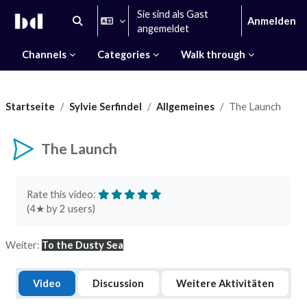
Zum Hauptinhalt
Sie sind als Gast
Anmelden
Sucheingabe umschalten
angemeldet
Channels
Categories
Walk through
Startseite
Sylvie Serfindel
Allgemeines
The Launch
The Launch
Abschlussbedingungen
Rate this video:
(
4
★ by
2
users)
Weiter:
To the Dusty Sea
Video
Discussion
Weitere Aktivitäten