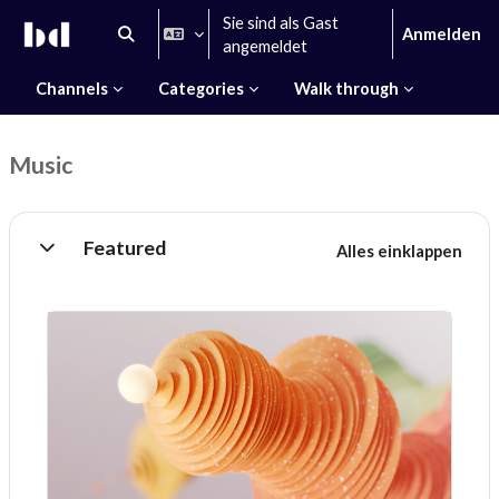
Zum Hauptinhalt
Sie sind als Gast
Anmelden
Sucheingabe umschalten
angemeldet
Channels
Categories
Walk through
Music
Abschnittsübersicht
Featured
Alles einklappen
Einklappen